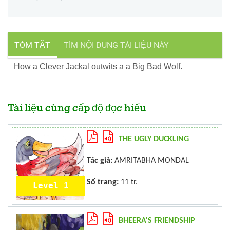
TÓM TẮT
TÌM NỘI DUNG TÀI LIỆU NÀY
How a Clever Jackal outwits a a Big Bad Wolf.
Tài liệu cùng cấp độ đọc hiểu
THE UGLY DUCKLING
Tác giả:
AMRITABHA MONDAL
Số trang:
11 tr.
Level 1
BHEERA'S FRIENDSHIP