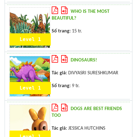
WHO IS THE MOST
BEAUTIFUL?
Số trang:
15 tr.
Level 1
DINOSAURS!
Tác giả:
DIVYASRI SURESHKUMAR
Số trang:
9 tr.
Level 1
DOGS ARE BEST FRIENDS
TOO
Tác giả:
JESSICA HUTCHINS
Level 1