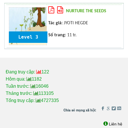
NURTURE THE SEEDS
Tác giả:
JYOTI HEGDE
Số trang:
11 tr.
Level 3
Đang truy cập:
122
Hôm qua:
1182
Tuần trước:
16046
Tháng trước:
113105
Tổng truy cập:
4727335
Liên hệ