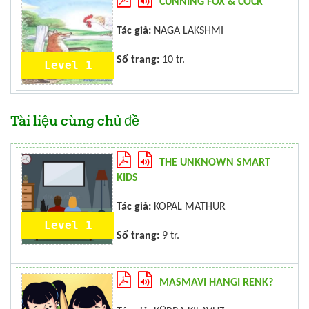
CUNNING FOX & COCK
Tác giả:
NAGA LAKSHMI
Số trang:
10 tr.
Level 1
Tài liệu cùng chủ đề
THE UNKNOWN SMART
KIDS
Tác giả:
KOPAL MATHUR
Level 1
Số trang:
9 tr.
MASMAVI HANGI RENK?