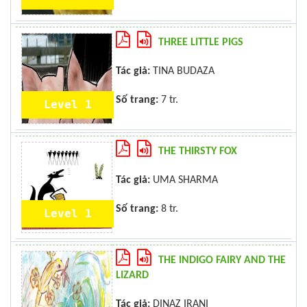
THREE LITTLE PIGS
Tác giả:
TINA BUDAZA
Số trang:
7 tr.
Level 1
THE THIRSTY FOX
Tác giả:
UMA SHARMA
Số trang:
8 tr.
Level 1
THE INDIGO FAIRY AND THE
LIZARD
Tác giả:
DINAZ IRANI