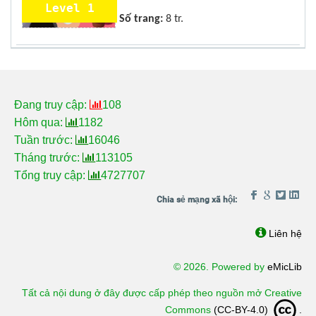
Level 1
Số trang:
8 tr.
Đang truy cập:
108
Hôm qua:
1182
Tuần trước:
16046
Tháng trước:
113105
Tổng truy cập:
4727707
Liên hệ
© 2026. Powered by
eMicLib
Tất cả nội dung ở đây được cấp phép theo nguồn mở Creative
Commons
(CC-BY-4.0)
.