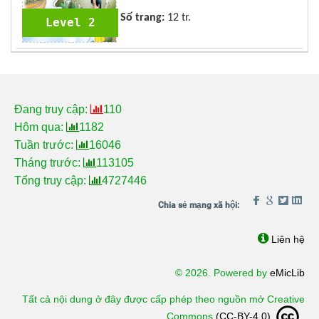
Số trang:
12 tr.
Level 2
Đang truy cập:
110
Hôm qua:
1182
Tuần trước:
16046
Tháng trước:
113105
Tổng truy cập:
4727446
Liên hệ
© 2026. Powered by
eMicLib
Tất cả nội dung ở đây được cấp phép theo nguồn mở Creative
Commons
(CC-BY-4.0)
.