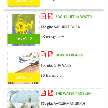
Level 1
SDG 14-LIFE IN WATER
Tác giả:
NACHIKET BORA
Số trang:
11 tr.
Level 2
HOW TO REACH?
Tác giả:
ISHA GARG
Số trang:
5 tr.
Level 1
THE WATER PROBLEM
Tác giả:
AAYUSHMAN SINGH