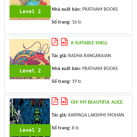
Nhà xuất bản:
PRATHAM BOOKS
Level 2
Số trang:
16 tr.
A SUITABLE SHELL
Tác giả:
RADHA RANGARAJAN
Nhà xuất bản:
PRATHAM BOOKS
Level 2
Số trang:
19 tr.
OH! MY BEAUTIFUL ALICE.
Tác giả:
KARPAGA LAKSHMI MOHAN
Số trang:
8 tr.
Level 2