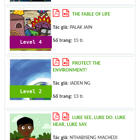
THE FABLE OF LIFE
Tác giả:
PALAK JAIN
Số trang:
15 tr.
Level 4
PROTECT THE
ENVIRONMENT!
Tác giả:
JADEN NG
Level 2
Số trang:
13 tr.
LUKE SEE, LUKE DO. LUKE
HEAR, LUKE SAY.
Tác giả:
NTHABISENG MACHEDI