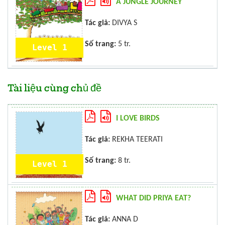
A JUNGLE JOURNEY
Tác giả:
DIVYA S
Số trang:
5 tr.
Level 1
Tài liệu cùng chủ đề
I LOVE BIRDS
Tác giả:
REKHA TEERATI
Số trang:
8 tr.
Level 1
WHAT DID PRIYA EAT?
Tác giả:
ANNA D