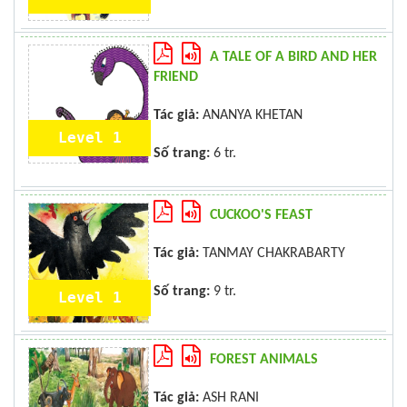
A TALE OF A BIRD AND HER
FRIEND
Tác giả:
ANANYA KHETAN
Level 1
Số trang:
6 tr.
CUCKOO'S FEAST
Tác giả:
TANMAY CHAKRABARTY
Số trang:
9 tr.
Level 1
FOREST ANIMALS
Tác giả:
ASH RANI