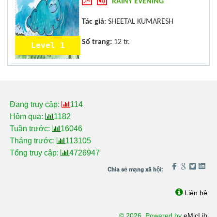
RAINY EVENING
Tác giả:
SHEETAL KUMARESH
Số trang:
12 tr.
Level 1
Đang truy cập:
114
Hôm qua:
1182
Tuần trước:
16046
Tháng trước:
113105
Tổng truy cập:
4726947
Liên hệ
© 2026. Powered by
eMicLib