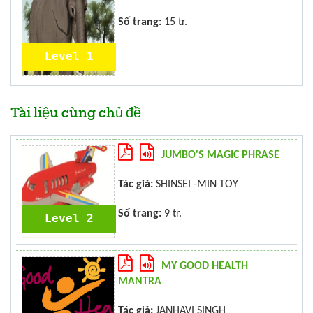
Số trang:
15 tr.
Level 1
Tài liệu cùng chủ đề
JUMBO'S MAGIC PHRASE
Tác giả:
SHINSEI -MIN TOY
Số trang:
9 tr.
Level 2
MY GOOD HEALTH
MANTRA
Tác giả:
JANHAVI SINGH