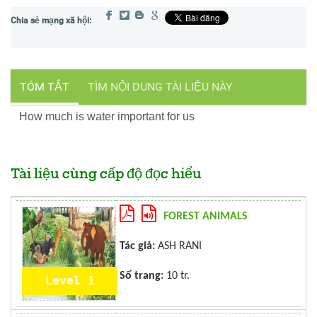
TÓM TẮT
TÌM NỘI DUNG TÀI LIỆU NÀY
How much is water important for us
Tài liệu cùng cấp độ đọc hiểu
FOREST ANIMALS
Tác giả:
ASH RANI
Số trang:
10 tr.
Level 1