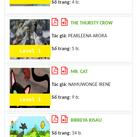
Số trang:
4 tr.
THE THURSTY CROW
Tác giả:
PEARLEENA ARORA
Số trang:
5 tr.
Level 1
MR. CAT
Tác giả:
NAMUWONGE IRENE
Số trang:
9 tr.
Level 1
BIRREYA KISAU
Số trang:
14 tr.