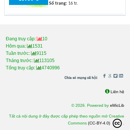
Số trang:
16 tr.
Đang truy cập:
10
Hôm qua:
1531
Tuần trước:
9115
Tháng trước:
113105
Tổng truy cập:
4740996
Liên hệ
© 2026. Powered by
eMicLib
Tất cả nội dung ở đây được cấp phép theo nguồn mở Creative
Commons
(CC-BY-4.0)
.