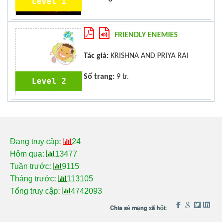
Level 1
FRIENDLY ENEMIES
Tác giả:
KRISHNA AND PRIYA RAI
Số trang:
9 tr.
Level 2
Đang truy cập:
24
Hôm qua:
13477
Tuần trước:
9115
Tháng trước:
113105
Tổng truy cập:
4742093