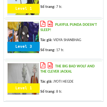
Số trang:
7 tr.
Level 1
PLAYFUL PUNDA DOESN'T
SLEEP!
Tác giả:
VIDYA SHANBHAG
Level 3
Số trang:
17 tr.
THE BIG BAD WOLF AND
THE CLEVER JACKAL
Tác giả:
JYOTI HEGDE
Level 1
Số trang:
8 tr.