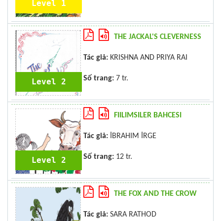
Level 1
THE JACKAL'S CLEVERNESS
Tác giả:
KRISHNA AND PRIYA RAI
Số trang:
7 tr.
Level 2
FIILIMSILER BAHCESI
Tác giả:
İBRAHIM İRGE
Số trang:
12 tr.
Level 2
THE FOX AND THE CROW
Tác giả:
SARA RATHOD