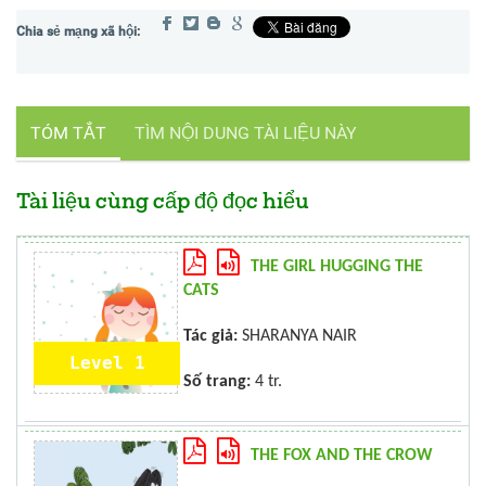
TÓM TẮT
TÌM NỘI DUNG TÀI LIỆU NÀY
Tài liệu cùng cấp độ đọc hiểu
THE GIRL HUGGING THE
CATS
Tác giả:
SHARANYA NAIR
Level 1
Số trang:
4 tr.
THE FOX AND THE CROW