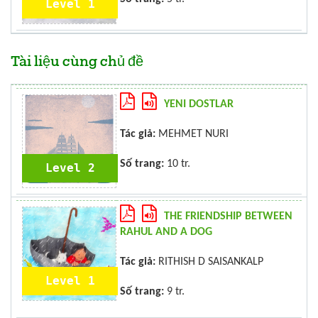
Level 1
Tài liệu cùng chủ đề
YENI DOSTLAR
Tác giả:
MEHMET NURI
Số trang:
10 tr.
Level 2
THE FRIENDSHIP BETWEEN
RAHUL AND A DOG
Tác giả:
RITHISH D SAISANKALP
Level 1
Số trang:
9 tr.