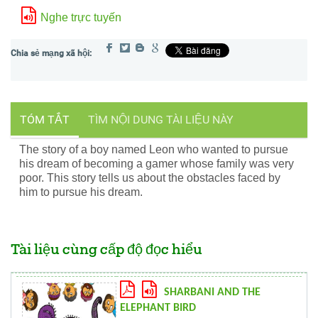
Nghe trực tuyến
TÓM TẮT
TÌM NỘI DUNG TÀI LIỆU NÀY
The story of a boy named Leon who wanted to pursue
his dream of becoming a gamer whose family was very
poor. This story tells us about the obstacles faced by
him to pursue his dream.
Tài liệu cùng cấp độ đọc hiểu
SHARBANI AND THE
ELEPHANT BIRD