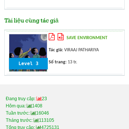
Tài liệu cùng tác giả
SAVE ENVIRONMENT
Tác giả:
VIRAAJ PATHARIYA
Số trang:
13 tr.
Level 3
Đang truy cập:
23
Hôm qua:
1408
Tuần trước:
16046
Tháng trước:
113105
Tổng truy cập:
4725131