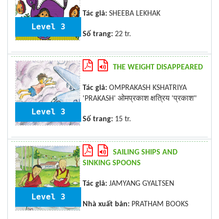
Tác giả:
SHEEBA LEKHAK
Level 3
Số trang:
22 tr.
THE WEIGHT DISAPPEARED
Tác giả:
OMPRAKASH KSHATRIYA
'PRAKASH' ओमप्रकाश क्षत्रिय 'प्रकाश"
Level 3
Số trang:
15 tr.
SAILING SHIPS AND
SINKING SPOONS
Tác giả:
JAMYANG GYALTSEN
Level 3
Nhà xuất bản:
PRATHAM BOOKS