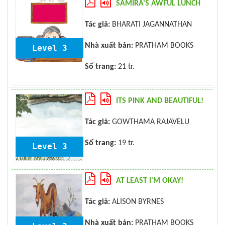
SAMIRA'S AWFUL LUNCH
Tác giả:
BHARATI JAGANNATHAN
Nhà xuất bản:
PRATHAM BOOKS
Level 3
Số trang:
21 tr.
ITS PINK AND BEAUTIFUL!
Tác giả:
GOWTHAMA RAJAVELU
Số trang:
19 tr.
Level 3
AT LEAST I'M OKAY!
Tác giả:
ALISON BYRNES
Nhà xuất bản:
PRATHAM BOOKS