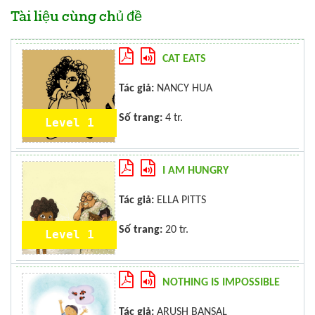
Tài liệu cùng chủ đề
CAT EATS
Tác giả:
NANCY HUA
Số trang:
4 tr.
Level 1
I AM HUNGRY
Tác giả:
ELLA PITTS
Số trang:
20 tr.
Level 1
NOTHING IS IMPOSSIBLE
Tác giả:
ARUSH BANSAL