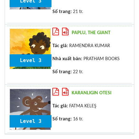
Level 3
Số trang:
21 tr.
PAPLU, THE GIANT
Tác giả:
RAMENDRA KUMAR
Nhà xuất bản:
PRATHAM BOOKS
Level 3
Số trang:
22 tr.
KARANLIGIN OTESI
Tác giả:
FATMA KELEŞ
Số trang:
16 tr.
Level 3