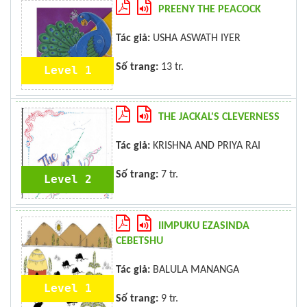
PREENY THE PEACOCK
Tác giả:
USHA ASWATH IYER
Số trang:
13 tr.
Level 1
THE JACKAL'S CLEVERNESS
Tác giả:
KRISHNA AND PRIYA RAI
Số trang:
7 tr.
Level 2
IIMPUKU EZASINDA
CEBETSHU
Tác giả:
BALULA MANANGA
Level 1
Số trang:
9 tr.