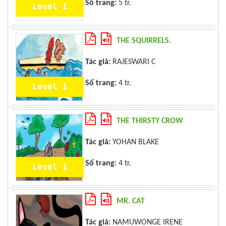
Số trang:
5 tr.
Level 1
THE SQUIRRELS.
Tác giả:
RAJESWARI C
Số trang:
4 tr.
Level 1
THE THIRSTY CROW
Tác giả:
YOHAN BLAKE
Số trang:
4 tr.
Level 1
MR. CAT
Tác giả:
NAMUWONGE IRENE