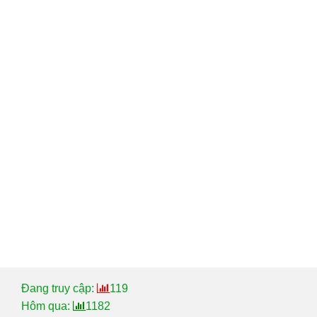
Đang truy cập:
119
Hôm qua:
1182