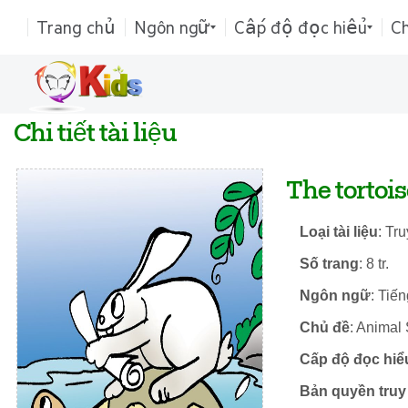
Trang chủ
Ngôn ngữ
Cấp độ đọc hiểu
C
Chi tiết tài liệu
The tortois
Loại tài liệu
: Tr
Số trang
: 8 tr.
Ngôn ngữ
: Tiế
Chủ đề
: Animal 
Cấp độ đọc hiể
Bản quyền truy