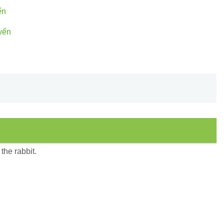
ến
yến
the rabbit.