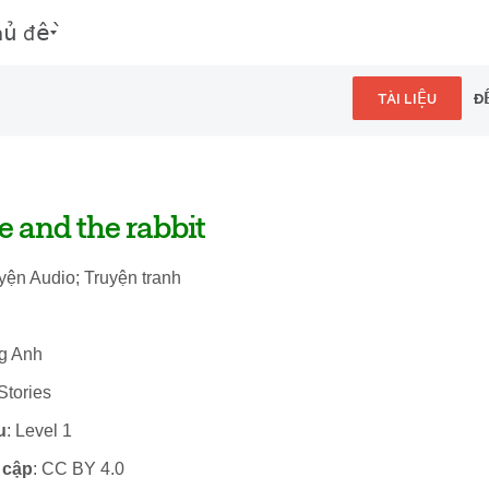
hủ đề
TÀI LIỆU
Đ
e and the rabbit
uyện Audio; Truyện tranh
ng Anh
Stories
u
: Level 1
 cập
: CC BY 4.0