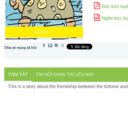
Đọc trực tuy
Nghe trực tu
Level 1
TÓM TẮT
TÌM NỘI DUNG TÀI LIỆU NÀY
This is a story about the friendship between the tortoise and 