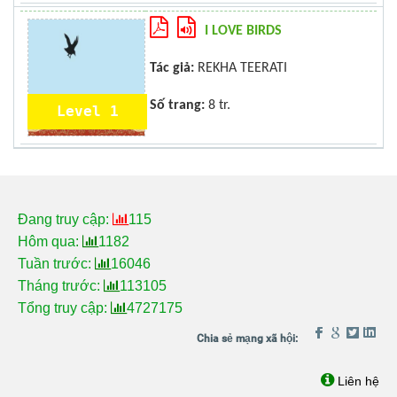
I LOVE BIRDS
Tác giả:
REKHA TEERATI
Số trang:
8 tr.
Level 1
Đang truy cập:
115
Hôm qua:
1182
Tuần trước:
16046
Tháng trước:
113105
Tổng truy cập:
4727175
Liên hệ