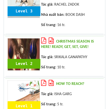
Tác giả:
RACHEL ZADOK
Level 3
Nhà xuất bản:
BOOK DASH
Số trang:
16 tr.
CHRISTMAS SEASON IS
HERE! READY, GET, SET, GIVE!
Tác giả:
SRIKALA GANAPATHY
Level 2
Số trang:
10 tr.
HOW TO REACH?
Tác giả:
ISHA GARG
Số trang:
5 tr.
Level 1