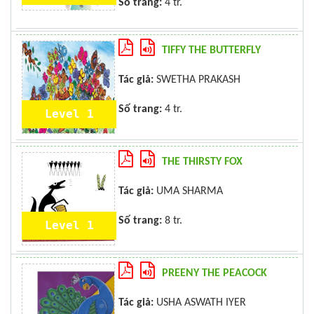
Số trang:
4 tr.
TIFFY THE BUTTERFLY
Tác giả:
SWETHA PRAKASH
Số trang:
4 tr.
Level 1
THE THIRSTY FOX
Tác giả:
UMA SHARMA
Số trang:
8 tr.
Level 1
PREENY THE PEACOCK
Tác giả:
USHA ASWATH IYER