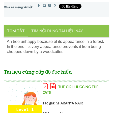
TÓM TẮT
TÌM NỘI DUNG TÀI LIỆU NÀY
An tree unhappy because of its appearance in a forest.
In the end, its very appearance prevents it from being
chopped down by a woodcutter.
Tài liệu cùng cấp độ đọc hiểu
THE GIRL HUGGING THE
CATS
Tác giả:
SHARANYA NAIR
Level 1