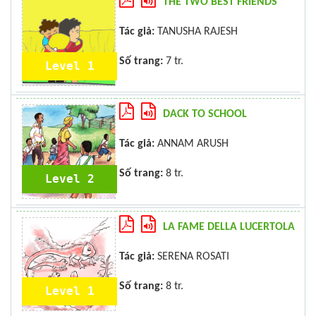
THE TWO BEST FRIENDS
Tác giả:
TANUSHA RAJESH
Số trang:
7 tr.
Level 1
DACK TO SCHOOL
Tác giả:
ANNAM ARUSH
Số trang:
8 tr.
Level 2
LA FAME DELLA LUCERTOLA
Tác giả:
SERENA ROSATI
Số trang:
8 tr.
Level 1