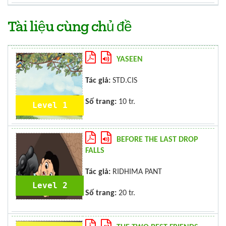
Tài liệu cùng chủ đề
YASEEN
Tác giả:
STD.CIS
Số trang:
10 tr.
Level 1
BEFORE THE LAST DROP
FALLS
Tác giả:
RIDHIMA PANT
Level 2
Số trang:
20 tr.