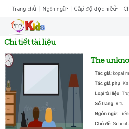
Trang chủ
Ngôn ngữ
Cấp độ đọc hiểu
C
Chi tiết tài liệu
The unkno
Tác giả
: kopal m
Tác giả phụ
: Ka
Loại tài liệu
: Tr
Số trang
: 9 tr.
Ngôn ngữ
: Tiế
Chủ đề
: School 