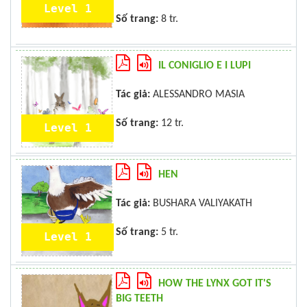
Level 1
Số trang:
8 tr.
IL CONIGLIO E I LUPI
Tác giả:
ALESSANDRO MASIA
Số trang:
12 tr.
Level 1
HEN
Tác giả:
BUSHARA VALIYAKATH
Số trang:
5 tr.
Level 1
HOW THE LYNX GOT IT'S
BIG TEETH