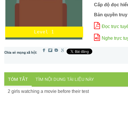
Cấp độ đọc hiể
Bản quyền truy
Đọc trực tuy
Level 1
Nghe trực tu
TÓM TẮT
TÌM NỘI DUNG TÀI LIỆU NÀY
2 girls watching a movie before their test