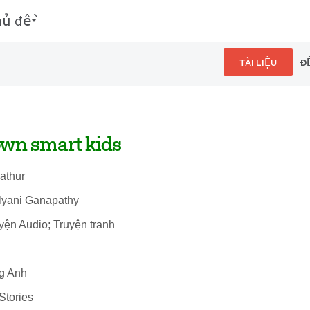
hủ đề
TÀI LIỆU
Đ
wn smart kids
athur
lyani Ganapathy
uyện Audio; Truyện tranh
ng Anh
Stories