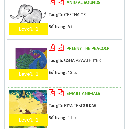
ANIMAL SOUNDS
Tác giả:
GEETHA CR
Số trang:
5 tr.
Level 1
PREENY THE PEACOCK
Tác giả:
USHA ASWATH IYER
Số trang:
13 tr.
Level 1
SMART ANIMALS
Tác giả:
RIYA TENDULKAR
Số trang:
11 tr.
Level 1