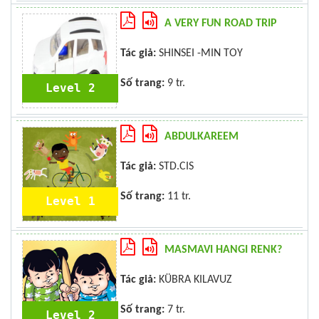
A VERY FUN ROAD TRIP
Tác giả:
SHINSEI -MIN TOY
Số trang:
9 tr.
Level 2
ABDULKAREEM
Tác giả:
STD.CIS
Số trang:
11 tr.
Level 1
MASMAVI HANGI RENK?
Tác giả:
KÜBRA KILAVUZ
Số trang:
7 tr.
Level 2