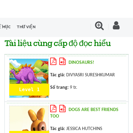
Ề MỤC
THƯ VIỆN
Tài liệu cùng cấp độ đọc hiểu
DINOSAURS!
Tác giả:
DIVYASRI SURESHKUMAR
Số trang:
9 tr.
Level 1
DOGS ARE BEST FRIENDS
TOO
Tác giả:
JESSICA HUTCHINS