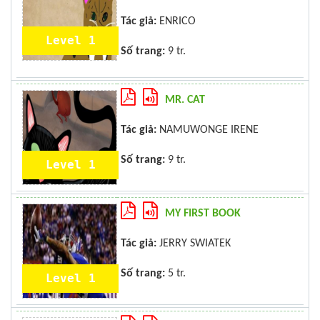
Tác giả:
ENRICO
Level 1
Số trang:
9 tr.
MR. CAT
Tác giả:
NAMUWONGE IRENE
Số trang:
9 tr.
Level 1
MY FIRST BOOK
Tác giả:
JERRY SWIATEK
Số trang:
5 tr.
Level 1