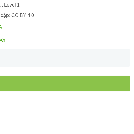
u
: Level 1
 cập
: CC BY 4.0
ến
yến