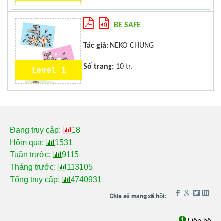
BE SAFE
Tác giả:
NEKO CHUNG
Số trang:
10 tr.
Level 1
Đang truy cập:
18
Hôm qua:
1531
Tuần trước:
9115
Tháng trước:
113105
Tổng truy cập:
4740931
Liên hệ