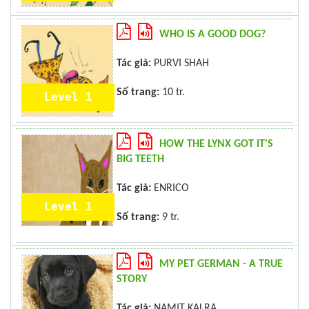
WHO IS A GOOD DOG?
Tác giả:
PURVI SHAH
Số trang:
10 tr.
Level 1
HOW THE LYNX GOT IT'S
BIG TEETH
Tác giả:
ENRICO
Level 1
Số trang:
9 tr.
MY PET GERMAN - A TRUE
STORY
Tác giả:
NAMIT KALRA