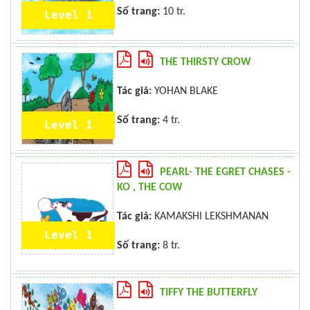
Số trang:
10 tr.
Level 1
THE THIRSTY CROW
Tác giả:
YOHAN BLAKE
Số trang:
4 tr.
Level 1
PEARL- THE EGRET CHASES -
KO , THE COW
Tác giả:
KAMAKSHI LEKSHMANAN
Level 1
Số trang:
8 tr.
TIFFY THE BUTTERFLY