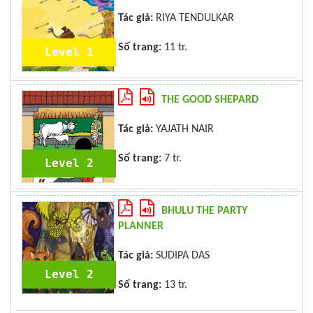
Tác giả:
RIYA TENDULKAR
Số trang:
11 tr.
Level 1
THE GOOD SHEPARD
Tác giả:
YAJATH NAIR
Số trang:
7 tr.
Level 2
BHULU THE PARTY
PLANNER
Tác giả:
SUDIPA DAS
Level 2
Số trang:
13 tr.