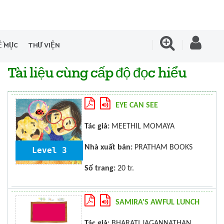
Ề MỤC
THƯ VIỆN
Tài liệu cùng cấp độ đọc hiểu
EYE CAN SEE
Tác giả:
MEETHIL MOMAYA
Nhà xuất bản:
PRATHAM BOOKS
Level 3
Số trang:
20 tr.
SAMIRA'S AWFUL LUNCH
Tác giả:
BHARATI JAGANNATHAN