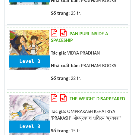
Nhà xuất bản:
PRATHAM BOOKS
Số trang:
25 tr.
PANIPURI INSIDE A
SPACESHIP
Tác giả:
VIDYA PRADHAN
Level 3
Nhà xuất bản:
PRATHAM BOOKS
Số trang:
22 tr.
THE WEIGHT DISAPPEARED
Tác giả:
OMPRAKASH KSHATRIYA
'PRAKASH' ओमप्रकाश क्षत्रिय 'प्रकाश"
Level 3
Số trang:
15 tr.