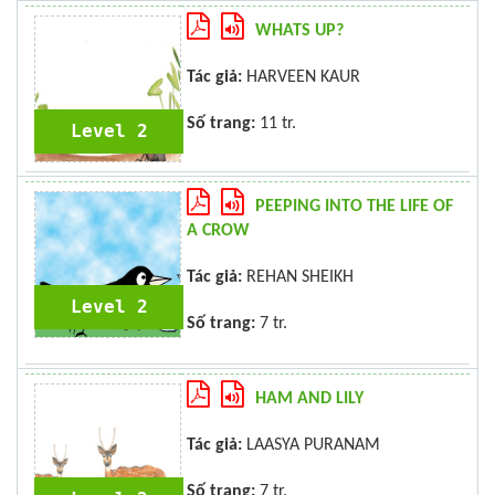
WHATS UP?
Tác giả:
HARVEEN KAUR
Số trang:
11 tr.
Level 2
PEEPING INTO THE LIFE OF
A CROW
Tác giả:
REHAN SHEIKH
Level 2
Số trang:
7 tr.
HAM AND LILY
Tác giả:
LAASYA PURANAM
Số trang:
7 tr.