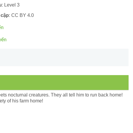
u
: Level 3
 cập
: CC BY 4.0
ến
yến
ts nocturnal creatures. They all tell him to run back home!
fety of his farm home!