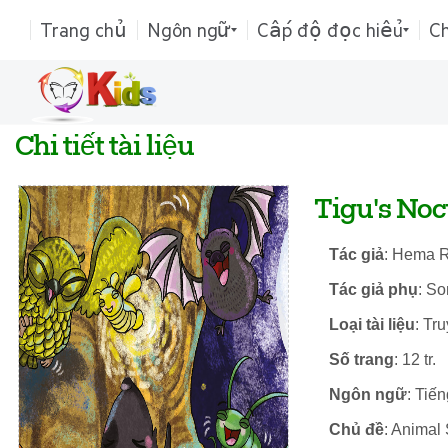
Trang chủ
Ngôn ngữ
Cấp độ đọc hiểu
C
Chi tiết tài liệu
Tigu's Noc
Tác giả
: Hema 
Tác giả phụ
: So
Loại tài liệu
: Tr
Số trang
: 12 tr.
Ngôn ngữ
: Tiế
Chủ đề
: Animal 