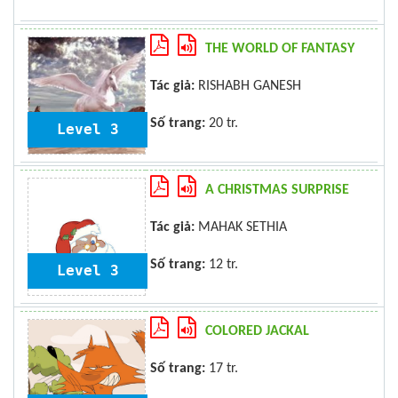
THE WORLD OF FANTASY
Tác giả:
RISHABH GANESH
Số trang:
20 tr.
Level 3
A CHRISTMAS SURPRISE
Tác giả:
MAHAK SETHIA
Số trang:
12 tr.
Level 3
COLORED JACKAL
Số trang:
17 tr.