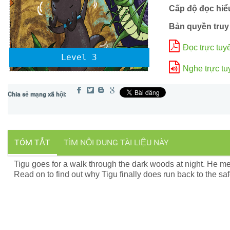
Cấp độ đọc hiể
Bản quyền truy
Đọc trực tuy
Level 3
Nghe trực tu
TÓM TẮT
TÌM NỘI DUNG TÀI LIỆU NÀY
Tigu goes for a walk through the dark woods at night. He mee
Read on to find out why Tigu finally does run back to the sa