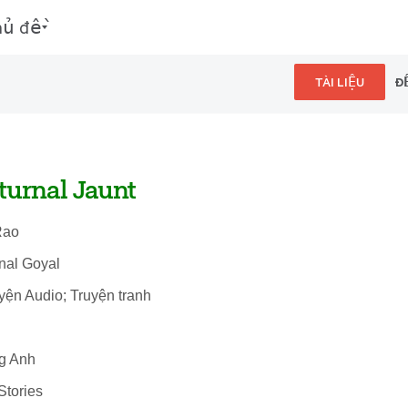
hủ đề
TÀI LIỆU
Đ
turnal Jaunt
Rao
nal Goyal
uyện Audio; Truyện tranh
ng Anh
Stories