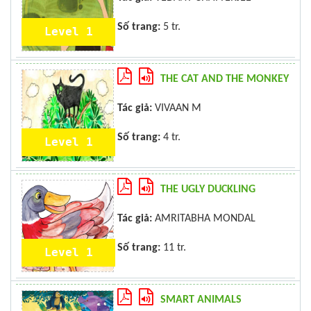
Số trang:
5 tr.
Level 1
THE CAT AND THE MONKEY
Tác giả:
VIVAAN M
Số trang:
4 tr.
Level 1
THE UGLY DUCKLING
Tác giả:
AMRITABHA MONDAL
Số trang:
11 tr.
Level 1
SMART ANIMALS