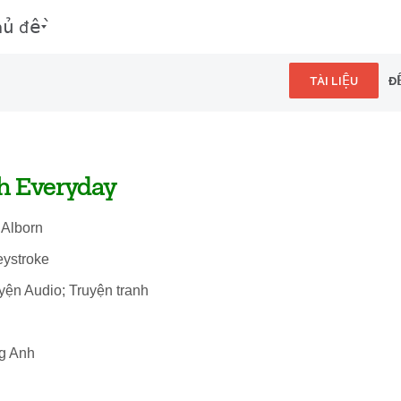
hủ đề
TÀI LIỆU
Đ
h Everyday
 Alborn
eystroke
uyện Audio; Truyện tranh
ng Anh