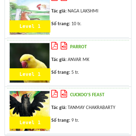
Tác giả:
NAGA LAKSHMI
Số trang:
10 tr.
Level 1
PARROT
Tác giả:
ANVAR MK
Số trang:
5 tr.
Level 1
CUCKOO'S FEAST
Tác giả:
TANMAY CHAKRABARTY
Số trang:
9 tr.
Level 1