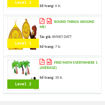
Level 1
Số trang:
6 tr.
ROUND THINGS AROUND
ME!
Tác giả:
KHYATI DATT
Level 1
Số trang:
7 tr.
FIND MATH EVERYWHERE 1
(AVERAGE)
Số trang:
10 tr.
Level 2