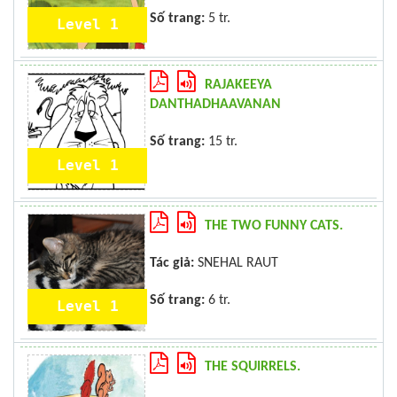
Số trang:
5 tr.
Level 1
RAJAKEEYA
DANTHADHAAVANAN
Số trang:
15 tr.
Level 1
THE TWO FUNNY CATS.
Tác giả:
SNEHAL RAUT
Số trang:
6 tr.
Level 1
THE SQUIRRELS.