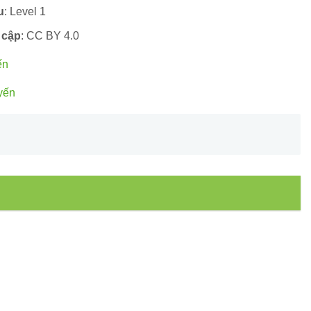
u
: Level 1
 cập
: CC BY 4.0
ến
yến