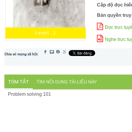
Cấp độ đọc hiể
Bản quyền truy
Đọc trực tuy
Level 1
Nghe trực tu
TÓM TẮT
TÌM NỘI DUNG TÀI LIỆU NÀY
Problem solving 101