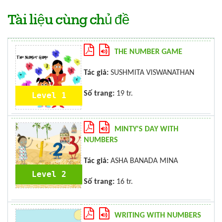
Tài liệu cùng chủ đề
THE NUMBER GAME
Tác giả:
SUSHMITA VISWANATHAN
Số trang:
19 tr.
Level 1
MINTY'S DAY WITH
NUMBERS
Tác giả:
ASHA BANADA MINA
Level 2
Số trang:
16 tr.
WRITING WITH NUMBERS