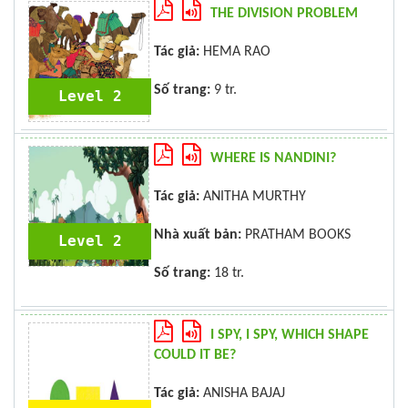
THE DIVISION PROBLEM
Tác giả:
HEMA RAO
Số trang:
9 tr.
Level 2
WHERE IS NANDINI?
Tác giả:
ANITHA MURTHY
Nhà xuất bản:
PRATHAM BOOKS
Level 2
Số trang:
18 tr.
I SPY, I SPY, WHICH SHAPE
COULD IT BE?
Tác giả:
ANISHA BAJAJ