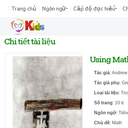
Trang chủ
Ngôn ngữ
Cấp độ đọc hiểu
C
Chi tiết tài liệu
Using Mat
Tác giả
: Andrew
Tác giả phụ
: Gr
Loại tài liệu
: Tr
Số trang
: 10 tr.
Ngôn ngữ
: Tiế
Chủ đề
: Math