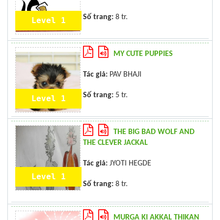
Số trang:
8 tr.
Level 1
MY CUTE PUPPIES
Tác giả:
PAV BHAJI
Số trang:
5 tr.
Level 1
THE BIG BAD WOLF AND
THE CLEVER JACKAL
Tác giả:
JYOTI HEGDE
Level 1
Số trang:
8 tr.
MURGA KI AKKAL THIKAN