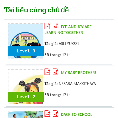
Tài liệu cùng chủ đề
ECE AND JOY ARE
LEARNING TOGETHER
Tác giả:
ASLI YÜKSEL
Level 3
Số trang:
17 tr.
MY BABY BROTHER!
Tác giả:
NESARA MAKKITHAYA
Số trang:
17 tr.
Level 2
DACK TO SCHOOL