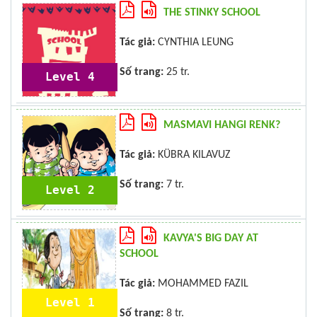
THE STINKY SCHOOL
Tác giả:
CYNTHIA LEUNG
Số trang:
25 tr.
Level 4
MASMAVI HANGI RENK?
Tác giả:
KÜBRA KILAVUZ
Số trang:
7 tr.
Level 2
KAVYA'S BIG DAY AT
SCHOOL
Tác giả:
MOHAMMED FAZIL
Level 1
Số trang:
8 tr.