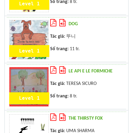
Số trang:
8 tr.
Level 1
DOG
Tác giả:
뚜니
Số trang:
11 tr.
Level 1
LE API E LE FORMICHE
Tác giả:
TERESA SICURO
Số trang:
8 tr.
Level 1
THE THIRSTY FOX
Tác giả:
UMA SHARMA