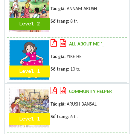
Tác giả:
ANNAM ARUSH
Số trang:
8 tr.
Level 2
ALL ABOUT ME '_'
Tác giả:
YIKE HE
Số trang:
10 tr.
Level 1
COMMUNITY HELPER
Tác giả:
ARUSH BANSAL
Số trang:
6 tr.
Level 1