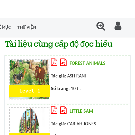
Ề MỤC
THƯ VIỆN
Tài liệu cùng cấp độ đọc hiểu
FOREST ANIMALS
Tác giả:
ASH RANI
Số trang:
10 tr.
Level 1
LITTLE SAM
Tác giả:
CARIAH JONES