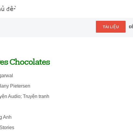
hủ đề
TÀI LIỆU
Đ
es Chocolates
Agarwal
lany Pietersen
uyện Audio; Truyện tranh
ng Anh
Stories