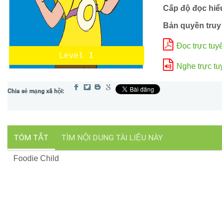
Cấp độ đọc hiể
Bản quyền truy
Đọc trực tuy
Level 1
Nghe trực tu
TÓM TẮT
TÌM NỘI DUNG TÀI LIỆU NÀY
Foodie Child