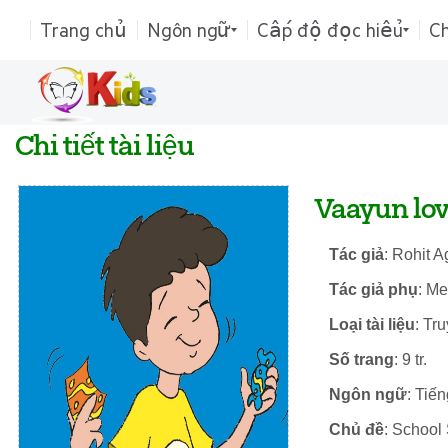
Trang chủ
Ngôn ngữ
Cấp độ đọc hiểu
C
Chi tiết tài liệu
Vaayun lov
Tác giả
: Rohit 
Tác giả phụ
: Me
Loại tài liệu
: Tr
Số trang
: 9 tr.
Ngôn ngữ
: Tiế
Chủ đề
: School 