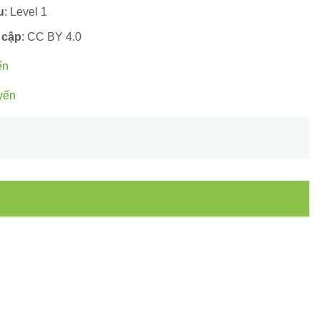
u
: Level 1
 cập
: CC BY 4.0
ến
yến