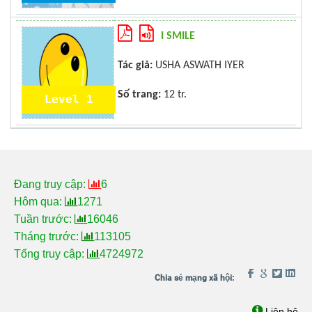
I SMILE
Tác giả:
USHA ASWATH IYER
Số trang:
12 tr.
Level 1
Đang truy cập:
6
Hôm qua:
1271
Tuần trước:
16046
Tháng trước:
113105
Tổng truy cập:
4724972
Liên hệ