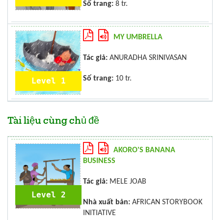
Số trang:
8 tr.
MY UMBRELLA
Tác giả:
ANURADHA SRINIVASAN
Số trang:
10 tr.
Level 1
Tài liệu cùng chủ đề
AKORO'S BANANA
BUSINESS
Tác giả:
MELE JOAB
Level 2
Nhà xuất bản:
AFRICAN STORYBOOK
INITIATIVE