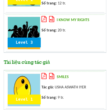
Số trang:
12 tr.
I KNOW MY RIGHTS
Số trang:
20 tr.
Level 3
Tài liệu cùng tác giả
SMILES
Tác giả:
USHA ASWATH IYER
Số trang:
9 tr.
Level 1