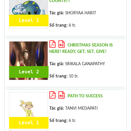
COUNTS!!!
Tác giả:
SHORYAA HARIT
Level 1
Số trang:
6 tr.
CHRISTMAS SEASON IS
HERE! READY, GET, SET, GIVE!
Tác giả:
SRIKALA GANAPATHY
Level 2
Số trang:
10 tr.
PATH TO SUCCESS
Tác giả:
TANVI MEDAPATI
Số trang:
6 tr.
Level 1